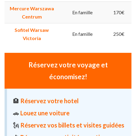
Mercure Warszawa
En famille
170€
Centrum
Sofitel Warsaw
En famille
250€
Victoria
Réservez votre voyage et
économisez!
🏨
Réservez votre hotel
🚗
Louez une voiture
🗽
Réservez vos billets et visites guidées