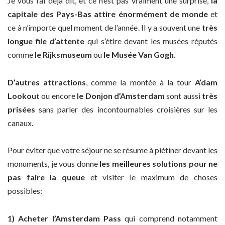
Je vous l’ai déjà dit, et ce n’est pas vraiment une surprise,
la
capitale des Pays-Bas attire énormément de monde
et
ce à n’importe quel moment de l’année. Il y a souvent une
très
longue file d’attente
qui s’étire devant les musées réputés
comme
le Rijksmuseum
ou
le Musée Van Gogh.
D’autres attractions
, comme la montée à la tour
A’dam
Lookout
ou encore
le Donjon d’Amsterdam
sont aussi
très
prisées
sans parler des incontournables croisières sur les
canaux.
Pour éviter que votre séjour ne se résume à piétiner devant les
monuments, je vous donne
les meilleures solutions pour ne
pas faire la queue
et visiter le maximum de choses
possibles:
1) Acheter l’Amsterdam Pass
qui comprend notamment