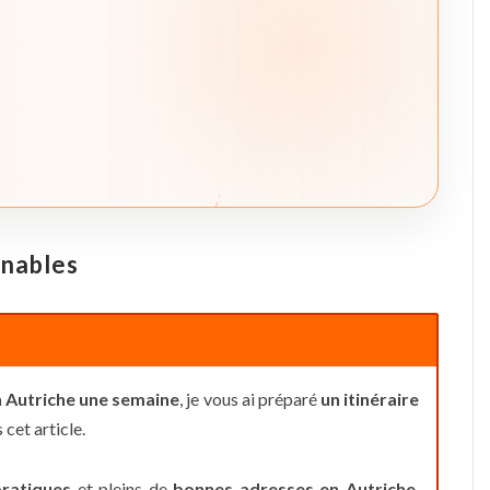
rnables
n Autriche une semaine
, je vous ai préparé
un itinéraire
cet article.
pratiques
et pleins de
bonnes adresses en Autriche
.