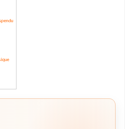
uspendu
sique