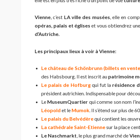
elle est en plus très riche d’un point de vue
culture
Vienne
, c’est
LA ville des musées
, elle en com
opéras, palais et églises
et vous obtiendrez une
d’Autriche.
Les principaux lieux à voir à Vienne:
Le château de Schönbrunn (billets en vente i
des Habsbourg. Il est inscrit au
patrimoine mo
Le palais de Hofburg
qui fut la
résidence d
président autrichien. Indispensable pour découv
Le
MuseumQuartier
qui comme son nom l’in
Léopold
et le
Mumok
. Il s’étend sur plus de 
Le palais du Belvédère
qui contient les œuvr
La cathédrale Saint-Etienne
sur la place cen
Le Naschmarkt
, le plus grand marché de
Vien