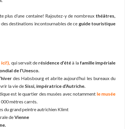
l.
pte plus d’une centaine! Rajoutez-y de nombreux
théâtres,
 des destinations incontournables de ce
guide touristique
ci!),
qui servait de
résidence d’été
à la
famille impériale
ndial de l’Unesco.
’hiver
des Habsbourg et abrite aujourd’hui les bureaux du
rir la vie de
Sissi, impératrice d’Autriche.
dique est le quartier des musées avec notamment
le musée
60 000 mètres carrés.
es du grand peintre autrichien Klimt
trale de
Vienne
ne.