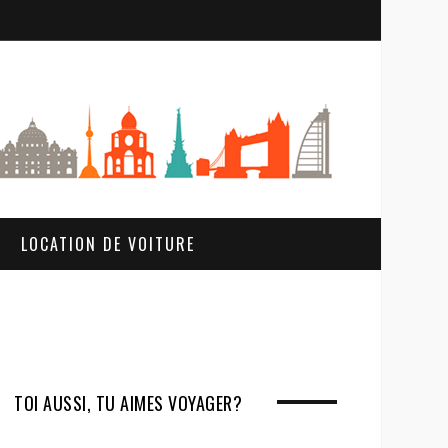
S
e
a
r
c
h
LOCATION DE VOITURE
TOI AUSSI, TU AIMES VOYAGER?