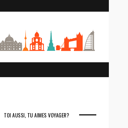
S
e
a
r
c
h
TOI AUSSI, TU AIMES VOYAGER?