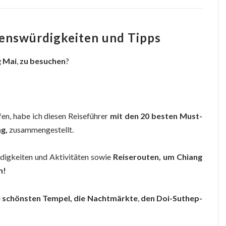
henswürdigkeiten und Tipps
g Mai
,
zu besuchen
?
fen, habe ich diesen Reiseführer
mit den 20 besten Must-
g,
zusammengestellt.
rdigkeiten und Aktivitäten sowie
Reiserouten, um Chiang
n!
e schönsten Tempel, die
Nachtmärkte
,
den D
oi-Suthep-