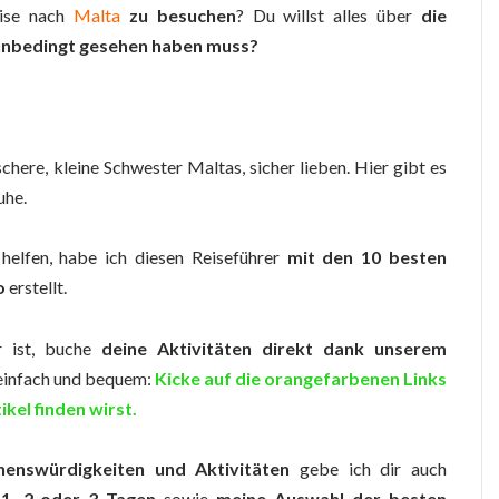
eise nach
Malta
zu besuchen
? Du willst alles über
die
unbedingt gesehen haben muss?
schere, kleine Schwester Maltas, sicher lieben. Hier gibt es
uhe.
helfen, habe ich diesen Reiseführer
mit den 10 besten
o
erstellt.
r ist, buche
deine
Aktivitäten direkt dank unserem
r einfach und bequem:
Kicke auf die orangefarbenen Links
ikel finden wirst.
henswürdigkeiten und Aktivitäten
gebe ich dir auch
 1, 2 oder 3 Tagen
sowie
meine Auswahl der besten