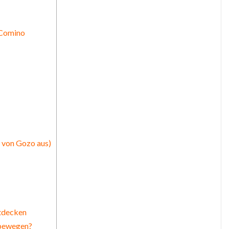
 Comino
 von Gozo aus)
ntdecken
tbewegen?