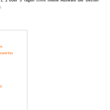
.
ps
nswertes
zo