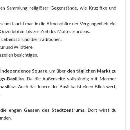
en Sammlung religiöser Gegenstände, wie Kruzifixe und
eum taucht man in die Atmosphäre der Vergangenheit ein,
f Gozo lebten, bis zur Zeit des Malteserordens.
Lebensstil und die Traditionen.
ur und Wildtiere.
szellen besichtigen.
m
Independence Square
, um über
den täglichen Markt
zu
gs-Basilika
. Da die Außenseite vollständig mit Marmor
asilika.
Auch das Innere der Basilika ist einen Blick wert,
.
 die
engen Gassen des Stadtzentrums
. Dort wirst du
inden.