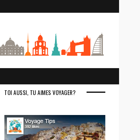
S
e
a
r
c
h
TOI AUSSI, TU AIMES VOYAGER?