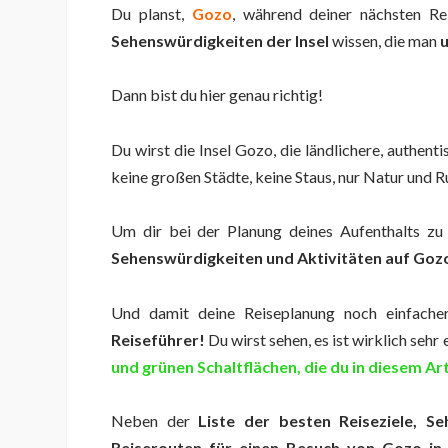
Du planst,
Gozo
, während deiner nächsten R
Sehenswürdigkeiten der Insel
wissen, die man
Dann bist du hier genau richtig!
Du wirst die Insel Gozo, die ländlichere, authenti
keine großen Städte, keine Staus, nur Natur und R
Um dir bei der Planung deines Aufenthalts zu 
Sehenswürdigkeiten und Aktivitäten auf Goz
Und damit deine Reiseplanung noch einfache
Reiseführer!
Du wirst sehen, es ist wirklich seh
und grünen Schaltflächen, die du in diesem Art
Neben der
Liste der besten Reiseziele, Se
Reiserouten für einen Besuch von Gozo in