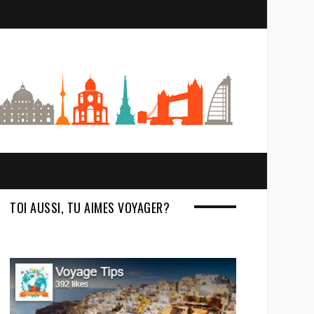
S
e
a
r
c
h
TOI AUSSI, TU AIMES VOYAGER?