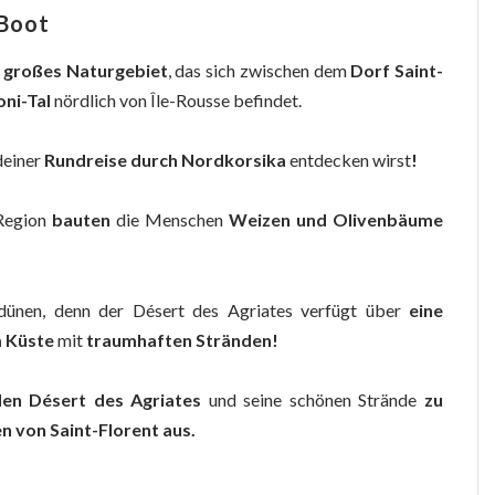
 Boot
 großes Naturgebiet
, das sich zwischen dem
Dorf Saint-
ni-Tal
nördlich von Île-Rousse befindet.
 deiner
Rundreise durch Nordkorsika
entdecken wirst
!
Region
bauten
die Menschen
Weizen und Olivenbäume
dünen, denn der Désert des Agriates verfügt über
eine
 Küste
mit
traumhaften Stränden!
den Désert des Agriates
und seine schönen Strände
zu
 von Saint-Florent aus.