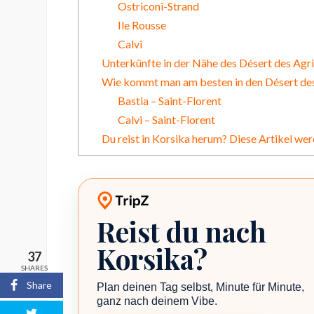
Ostriconi-Strand
Ile Rousse
Calvi
Unterkünfte in der Nähe des Désert des Agr
Wie kommt man am besten in den Désert des
Bastia – Saint-Florent
Calvi – Saint-Florent
Du reist in Korsika herum? Diese Artikel wer
Reist du nach
TripZ Reiseplaner
Korsika?
37
SHARES
Share
Plan deinen Tag selbst, Minute für Minute,
ganz nach deinem Vibe.