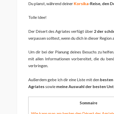
Du planst, während deiner
Korsika
-Reise,
den Dé
Tolle Idee!
Der Désert des Agriates verfügt über
2 der schö
verpassen solltest, wenn du dich in dieser Region 
Um dir bei der Planung deines Besuchs zu helfen
mit allen Informationen vorbereitet, die du ben
verbringen.
Außerdem gebe ich dir eine Liste mit den
besten
Agriates
sowie
meine Auswahl der besten Un
Sommaire
Wie kann man am besten den Désert des Agriat