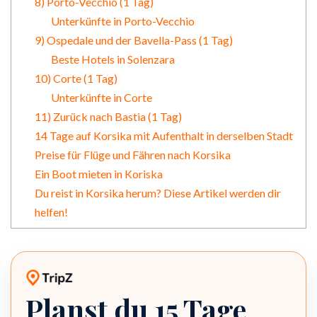
8) Porto-Vecchio (1 Tag)
Unterkünfte in Porto-Vecchio
9) Ospedale und der Bavella-Pass (1 Tag)
Beste Hotels in Solenzara
10) Corte (1 Tag)
Unterkünfte in Corte
11) Zurück nach Bastia (1 Tag)
14 Tage auf Korsika mit Aufenthalt in derselben Stadt
Preise für Flüge und Fähren nach Korsika
Ein Boot mieten in Koriska
Du reist in Korsika herum? Diese Artikel werden dir
helfen!
Planst du 15 Tage
TripZ-Route