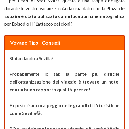
E per i
fan di Star Wars
, questa è una tappa obbligata
durante le vostre vacanze in Andalusia dato che la
Plaza de
España è stata utilizzata come location cinematografica
per Episodio II “L’attacco dei cloni”.
Voyage Tips - Consigli
Stai andando a Sevilla?
Probabilmente lo sai:
la parte più difficile
dell’organizzazione del viaggio è trovare un hotel
con un buon rapporto qualità-prezzo!
E questo è
ancora peggio nelle grandi città turistiche
come Sevilla
😅.
Più si avvicinano le date del viaggio, più sarà difficile