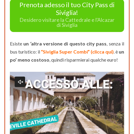
Prenota adesso il tuo City Pass di
Siviglia!
Desidero visitare la Cattedrale e l'Alcazar
di Siviglia
Esiste
un ‘altra versione di questo city pass
, senza il
bus turistico: il
“Siviglia Super Combi” (clicca qui)
. è
un
po’ meno costoso
, quindi risparmierai qualche euro!