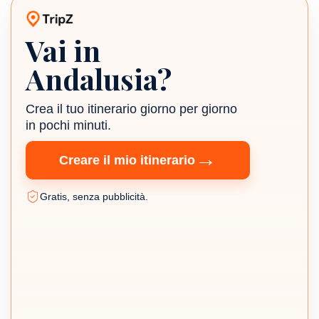
Vai in
Planner di viaggio TripZ
Andalusia?
Crea il tuo itinerario giorno per giorno
in pochi minuti.
→
Creare il mio itinerario
Gratis, senza pubblicità.