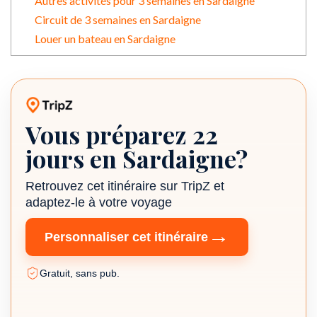
Autres activités pour 3 semaines en Sardaigne
Circuit de 3 semaines en Sardaigne
Louer un bateau en Sardaigne
Vous préparez 22
Itinéraire TripZ
jours en Sardaigne?
Retrouvez cet itinéraire sur TripZ et
adaptez-le à votre voyage
→
Personnaliser cet itinéraire
Gratuit, sans pub.