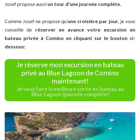
Josef propose aussi
un tour d’une journée complète.
Comme Josef ne propose qu’
une croisière par jour,
je vous
conseille de
réserver en avance votre excursion en
bateau privée à Comino en cliquant sur le bouton ci-
dessous:
Je réserve mon excursion en bateau
privé au Blue Lagoon de Comino
maintenant!
Je veux faire la meilleure sortie en bateau au
Blue Lagoon (journée complète)