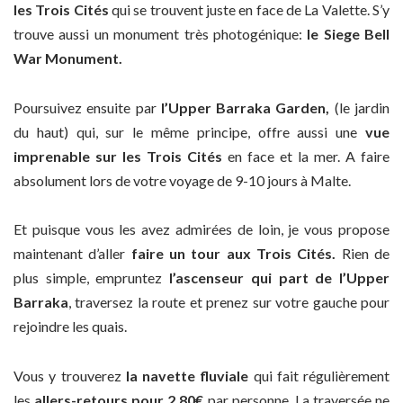
les Trois Cités
qui se trouvent juste en face de La Valette. S’y
trouve aussi un monument très photogénique:
le Siege Bell
War Monument.
Poursuivez ensuite par
l’Upper Barraka Garden,
(le jardin
du haut) qui, sur le même principe, offre aussi une
vue
imprenable sur les Trois Cités
en face et la mer. A faire
absolument lors de votre voyage de 9-10 jours à Malte.
Et puisque vous les avez admirées de loin, je vous propose
maintenant d’aller
faire un tour aux Trois Cités.
Rien de
plus simple, empruntez
l’ascenseur qui part de l’Upper
Barraka
, traversez la route et prenez sur votre gauche pour
rejoindre les quais.
Vous y trouverez
la navette fluviale
qui fait régulièrement
les
allers-retours pour 2.80€
par personne. La traversée ne