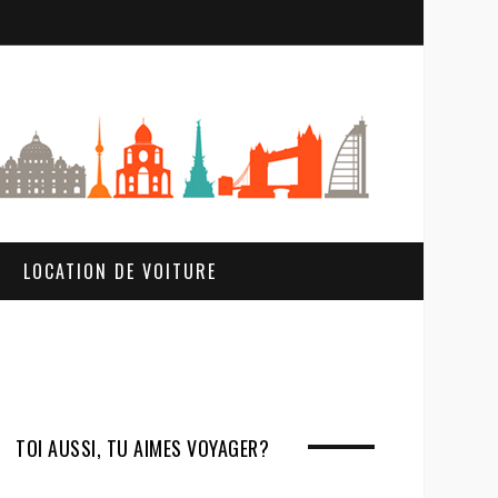
S
e
a
r
c
h
LOCATION DE VOITURE
TOI AUSSI, TU AIMES VOYAGER?