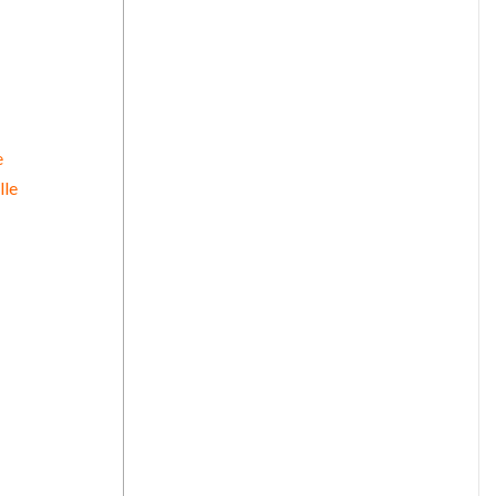
e
lle