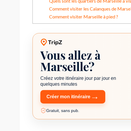
Quels sont les quartiers de Marseille à vis
Comment visiter les Calanques de Marsei
Comment visiter Marseille à pied ?
Vous allez à
Planificateur de voyage TripZ
Marseille?
Créez votre itinéraire jour par jour en
quelques minutes
→
Créer mon itinéraire
Gratuit, sans pub.