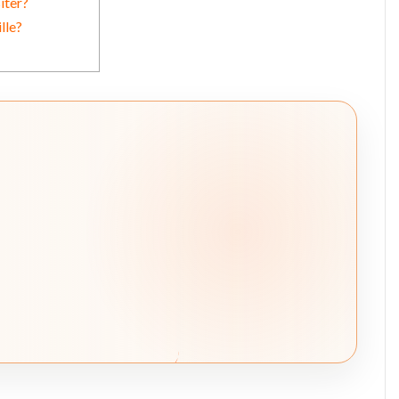
iter?
lle?